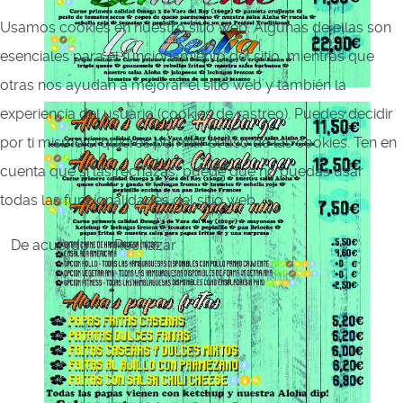
Usamos cookies en nuestro sitio web. Algunas de ellas son
esenciales para el funcionamiento del sitio, mientras que
otras nos ayudan a mejorar el sitio web y también la
experiencia del usuario (cookies de rastreo). Puedes decidir
por ti mismo si quieres permitir el uso de las cookies. Ten en
cuenta que si las rechazas, puede que no puedas usar
todas las funcionalidades del sitio web.
De acuerdo
Rechazar
Más información
|
Imprimir