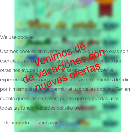
We use cookies
Usamos cookies en nuestro sitio web. Algunas de ellas son
esenciales para el funcionamiento del sitio, mientras que
otras nos ayudan a mejorar el sitio web y también la
experiencia del usuario (cookies de rastreo). Puedes decidir
por ti mismo si quieres permitir el uso de las cookies. Ten en
cuenta que si las rechazas, puede que no puedas usar
todas las funcionalidades del sitio web.
De acuerdo
Rechazar