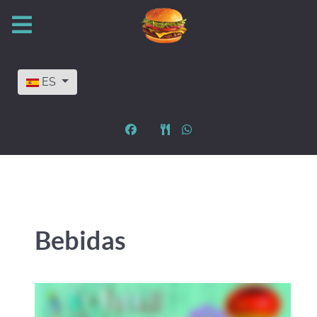
Seleccione su idioma
ES
Bebidas